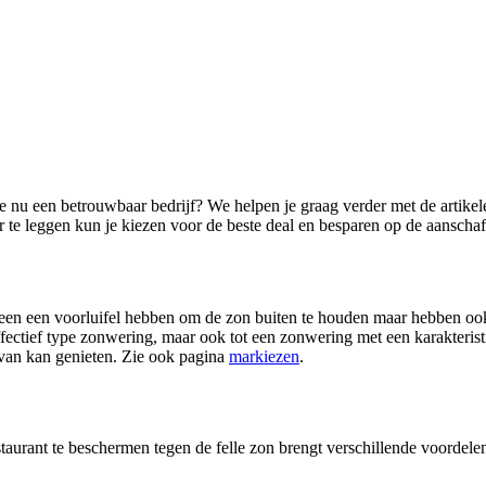
je nu een betrouwbaar bedrijf? We helpen je graag verder met de artik
r te leggen kun je kiezen voor de beste deal en besparen op de aansch
alleen een voorluifel hebben om de zon buiten te houden maar hebben oo
ffectief type zonwering, maar ook tot een zonwering met een karakterist
g van kan genieten. Zie ook pagina
markiezen
.
taurant te beschermen tegen de felle zon brengt verschillende voordel