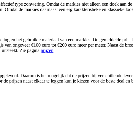
r effectief type zonwering. Omdat de markies niet alleen een doek aan d
en. Omdat de markies daarnaast een erg karakteristieke en klassieke loo
eting en het gebruikte materiaal van een markies. De gemiddelde prijs l
ijs van ongeveer €100 euro tot €200 euro meer per meter. Naast de bree
l uitsteekt. Zie pagina
prijzen
.
leverd. Daarom is het mogelijk dat de prijzen bij verschillende levera
 de prijzen naast elkaar te leggen kun je kiezen voor de beste deal en b