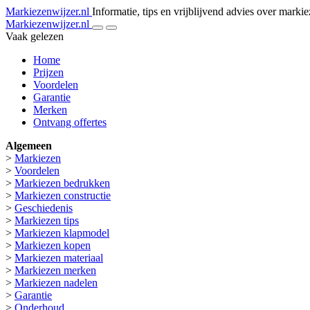
Markiezenwijzer.nl
Informatie, tips en vrijblijvend advies over marki
Markiezenwijzer.nl
Vaak gelezen
Home
Prijzen
Voordelen
Garantie
Merken
Ontvang offertes
Algemeen
>
Markiezen
>
Voordelen
>
Markiezen bedrukken
>
Markiezen constructie
>
Geschiedenis
>
Markiezen tips
>
Markiezen klapmodel
>
Markiezen kopen
>
Markiezen materiaal
>
Markiezen merken
>
Markiezen nadelen
>
Garantie
>
Onderhoud