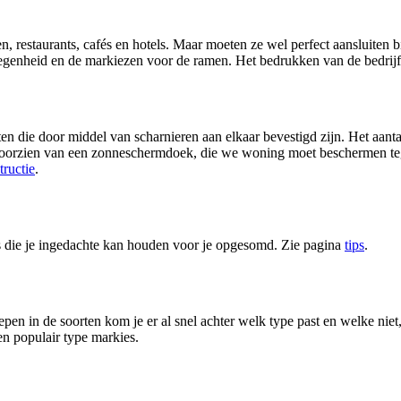
restaurants, cafés en hotels. Maar moeten ze wel perfect aansluiten bi
legenheid en de markiezen voor de ramen. Het bedrukken van de bedrij
en die door middel van scharnieren aan elkaar bevestigd zijn. Het aantal
e voorzien van een zonneschermdoek, die we woning moet beschermen teg
tructie
.
s die je ingedachte kan houden voor je opgesomd. Zie pagina
tips
.
pen in de soorten kom je er al snel achter welk type past en welke niet, 
en populair type markies.