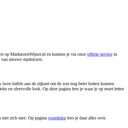
elen op MarkiezenWijzer.nl en kunnen je via onze
offerte service
in
af van nieuwe markiezen.
k twee luifels aan de zijkant om de zon nog beter buiten kunnen
ieke en sfeervolle look. Op deze pagina lees je waar je op moet letten
en met zich mee. Op pagina
voordelen
lees je daar alles over.