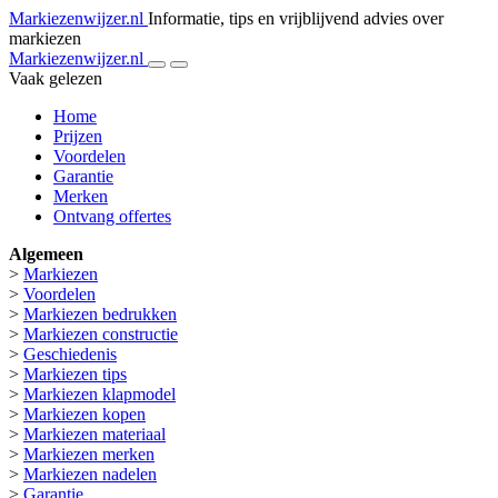
Markiezenwijzer.nl
Informatie, tips en vrijblijvend advies over
markiezen
Markiezenwijzer.nl
Vaak gelezen
Home
Prijzen
Voordelen
Garantie
Merken
Ontvang offertes
Algemeen
>
Markiezen
>
Voordelen
>
Markiezen bedrukken
>
Markiezen constructie
>
Geschiedenis
>
Markiezen tips
>
Markiezen klapmodel
>
Markiezen kopen
>
Markiezen materiaal
>
Markiezen merken
>
Markiezen nadelen
>
Garantie