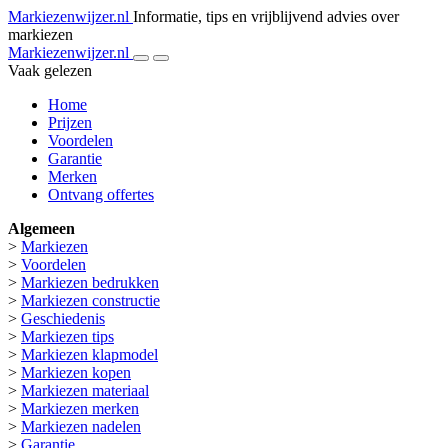
Markiezenwijzer.nl
Informatie, tips en vrijblijvend advies over
markiezen
Markiezenwijzer.nl
Vaak gelezen
Home
Prijzen
Voordelen
Garantie
Merken
Ontvang offertes
Algemeen
>
Markiezen
>
Voordelen
>
Markiezen bedrukken
>
Markiezen constructie
>
Geschiedenis
>
Markiezen tips
>
Markiezen klapmodel
>
Markiezen kopen
>
Markiezen materiaal
>
Markiezen merken
>
Markiezen nadelen
>
Garantie