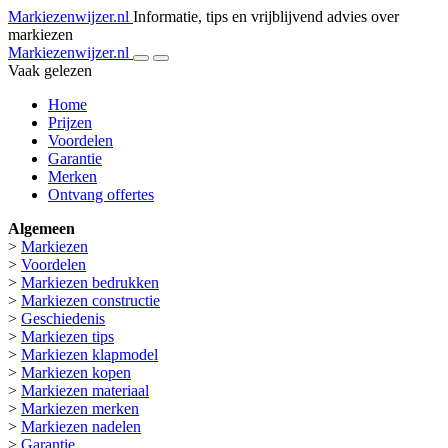
Markiezenwijzer.nl
Informatie, tips en vrijblijvend advies over
markiezen
Markiezenwijzer.nl
Vaak gelezen
Home
Prijzen
Voordelen
Garantie
Merken
Ontvang offertes
Algemeen
>
Markiezen
>
Voordelen
>
Markiezen bedrukken
>
Markiezen constructie
>
Geschiedenis
>
Markiezen tips
>
Markiezen klapmodel
>
Markiezen kopen
>
Markiezen materiaal
>
Markiezen merken
>
Markiezen nadelen
>
Garantie