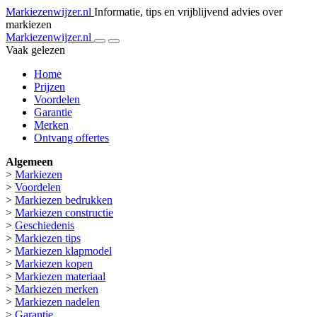
Markiezenwijzer.nl
Informatie, tips en vrijblijvend advies over
markiezen
Markiezenwijzer.nl
Vaak gelezen
Home
Prijzen
Voordelen
Garantie
Merken
Ontvang offertes
Algemeen
>
Markiezen
>
Voordelen
>
Markiezen bedrukken
>
Markiezen constructie
>
Geschiedenis
>
Markiezen tips
>
Markiezen klapmodel
>
Markiezen kopen
>
Markiezen materiaal
>
Markiezen merken
>
Markiezen nadelen
>
Garantie