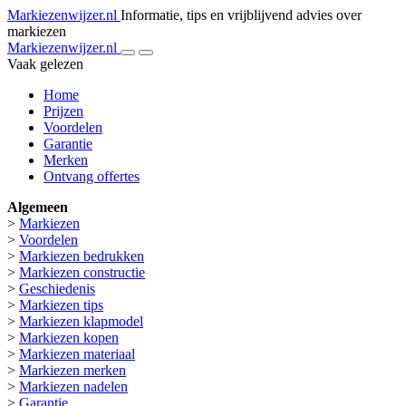
Markiezenwijzer.nl
Informatie, tips en vrijblijvend advies over
markiezen
Markiezenwijzer.nl
Vaak gelezen
Home
Prijzen
Voordelen
Garantie
Merken
Ontvang offertes
Algemeen
>
Markiezen
>
Voordelen
>
Markiezen bedrukken
>
Markiezen constructie
>
Geschiedenis
>
Markiezen tips
>
Markiezen klapmodel
>
Markiezen kopen
>
Markiezen materiaal
>
Markiezen merken
>
Markiezen nadelen
>
Garantie