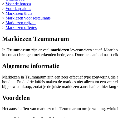
>
Voor de horeca
>
Voor kapsalons
>
Markiezen thuis
>
Markiezen voor restaurants
>
Markiezen prijzen
>
Markiezen offertes
Markiezen Tzummarum
In
Tzummarum
zijn er veel
markiezen leveranciers
actief. Maar ho
in contact brengen met erkenden bedrijven. Door het aanbod naast elk
Algemene informatie
Markiezen in Tzummarum zijn een zeer effectief type zonwering die n
houden. En de drie luifels maken de markies niet alleen tot een zeer e
bij jouw aankoop, zodat je de juiste markiezen aanschaft en hier lan
Voordelen
Het aanschaffen van markiezen in Tzummarum om je woning, winkel of