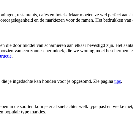
en, restaurants, cafés en hotels. Maar moeten ze wel perfect aansluit
 horecagelegenheid en de markiezen voor de ramen. Het bedrukken van 
en die door middel van scharnieren aan elkaar bevestigd zijn. Het aantal
e voorzien van een zonneschermdoek, die we woning moet beschermen teg
tructie
.
s die je ingedachte kan houden voor je opgesomd. Zie pagina
tips
.
pen in de soorten kom je er al snel achter welk type past en welke niet, 
en populair type markies.