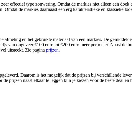
 zeer effectief type zonwering. Omdat de markies niet alleen een doek 
en. Omdat de markies daarnaast een erg karakteristieke en klassieke loo
 afmeting en het gebruikte materiaal van een markies. De gemiddelde p
prijs van ongeveer €100 euro tot €200 euro meer per meter. Naast de br
evel uitsteekt. Zie pagina
prijzen
.
leverd. Daarom is het mogelijk dat de prijzen bij verschillende levera
 de prijzen naast elkaar te leggen kun je kiezen voor de beste deal en b