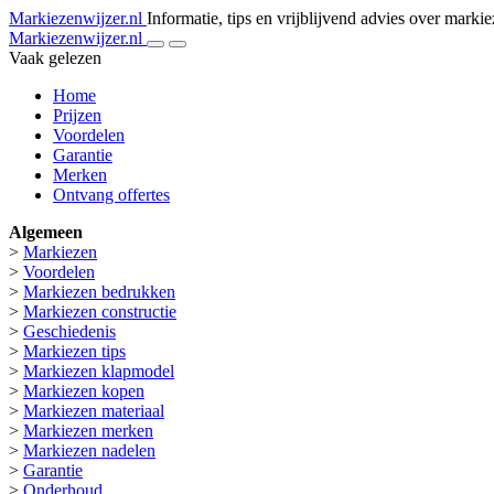
Markiezenwijzer.nl
Informatie, tips en vrijblijvend advies over marki
Markiezenwijzer.nl
Vaak gelezen
Home
Prijzen
Voordelen
Garantie
Merken
Ontvang offertes
Algemeen
>
Markiezen
>
Voordelen
>
Markiezen bedrukken
>
Markiezen constructie
>
Geschiedenis
>
Markiezen tips
>
Markiezen klapmodel
>
Markiezen kopen
>
Markiezen materiaal
>
Markiezen merken
>
Markiezen nadelen
>
Garantie
>
Onderhoud