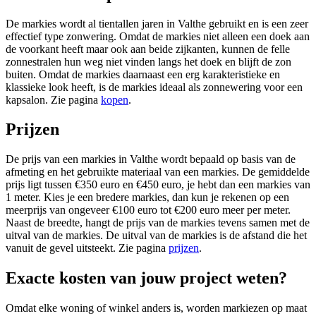
De markies wordt al tientallen jaren in Valthe gebruikt en is een zeer
effectief type zonwering. Omdat de markies niet alleen een doek aan
de voorkant heeft maar ook aan beide zijkanten, kunnen de felle
zonnestralen hun weg niet vinden langs het doek en blijft de zon
buiten. Omdat de markies daarnaast een erg karakteristieke en
klassieke look heeft, is de markies ideaal als zonnewering voor een
kapsalon. Zie pagina
kopen
.
Prijzen
De prijs van een markies in Valthe wordt bepaald op basis van de
afmeting en het gebruikte materiaal van een markies. De gemiddelde
prijs ligt tussen €350 euro en €450 euro, je hebt dan een markies van
1 meter. Kies je een bredere markies, dan kun je rekenen op een
meerprijs van ongeveer €100 euro tot €200 euro meer per meter.
Naast de breedte, hangt de prijs van de markies tevens samen met de
uitval van de markies. De uitval van de markies is de afstand die het
vanuit de gevel uitsteekt. Zie pagina
prijzen
.
Exacte kosten van jouw project weten?
Omdat elke woning of winkel anders is, worden markiezen op maat