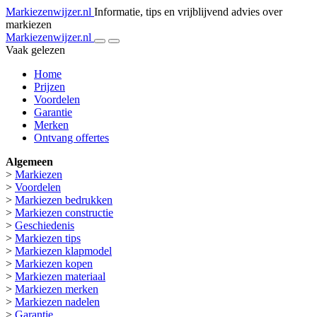
Markiezenwijzer.nl
Informatie, tips en vrijblijvend advies over
markiezen
Markiezenwijzer.nl
Vaak gelezen
Home
Prijzen
Voordelen
Garantie
Merken
Ontvang offertes
Algemeen
>
Markiezen
>
Voordelen
>
Markiezen bedrukken
>
Markiezen constructie
>
Geschiedenis
>
Markiezen tips
>
Markiezen klapmodel
>
Markiezen kopen
>
Markiezen materiaal
>
Markiezen merken
>
Markiezen nadelen
>
Garantie